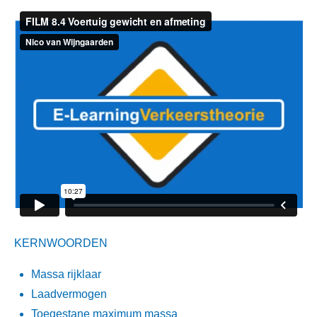
KERNWOORDEN
Massa rijklaar
Laadvermogen
Toegestane maximum massa