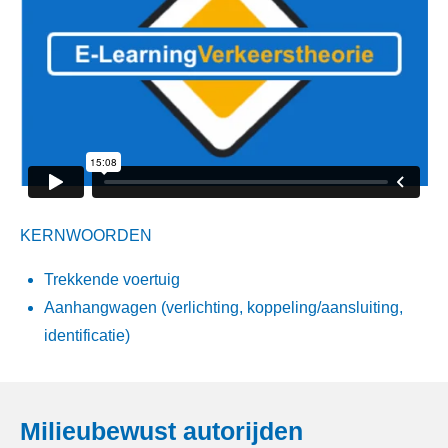
KERNWOORDEN
Trekkende voertuig
Aanhangwagen (verlichting, koppeling/aansluiting,
identificatie)
Milieubewust autorijden