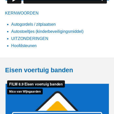
KERNWOORDEN
Autogordels / zitplaatsen
Autostoeltjes (kinderbeveiligingsmiddel)
UITZONDERINGEN
Hoofdsteunen
Eisen voertuig banden