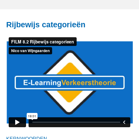
Rijbewijs categorieën
KERNWOORDEN