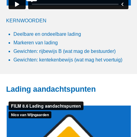
KERNWOORDEN
Deelbare en ondeelbare lading
Markeren van lading
Gewichten: rijbewijs B (wat mag de bestuurder)
Gewichten: kentekenbewijs (wat mag het voertuig)
Lading aandachtspunten