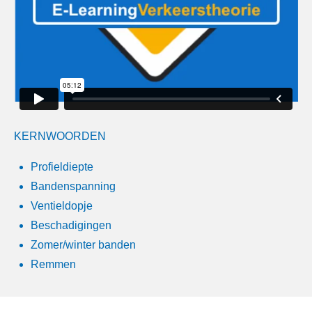
KERNWOORDEN
Profieldiepte
Bandenspanning
Ventieldopje
Beschadigingen
Zomer/winter banden
Remmen