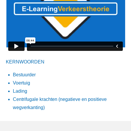
KERNWOORDEN
Bestuurder
Voertuig
Lading
Centrifugale krachten (negatieve en positieve
wegverkanting)