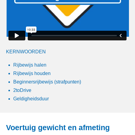
KERNWOORDEN
Rijbewijs halen
Rijbewijs houden
Beginnersrijbewijs (strafpunten)
2toDrive
Geldigheidsduur
Voertuig gewicht en afmeting