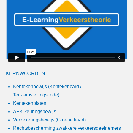
KERNWOORDEN
Kentekenbewijs (Kentekencard /
Tenaamstellingscode)
Kentekenplaten
APK-keuringsbewijs
Verzekeringsbewijs (Groene kaart)
Rechtsbescherming zwakkere verkeersdeelnemers