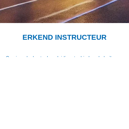
ERKEND INSTRUCTEUR
Om jou de beste begeleiding te bieden, heb ik een
speciale opleiding gevolgd bij de VerkeersAcademie in
Nieuwegein. Deze opleiding, ontwikkeld in
samenwerking met Spectrum Brabant, is gericht op het
verantwoord en optimaal lesgeven aan leerlingen met
autisme en/of AD(H)D. Zo weet je zeker dat je bij mij in
goede handen bent en goed leert autorijden!