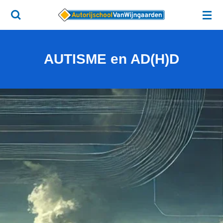
Ga
direct
naar
de
AUTISME en AD(H)D
hoofdinhoud