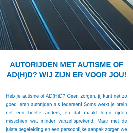
AUTORIJDEN MET AUTISME OF
AD(H)D? WIJ ZIJN ER VOOR JOU!
Heb je autisme of AD(H)D? Geen zorgen, jij kunt net zo
goed leren autorijden als iedereen! Soms werkt je brein
net een beetje anders, en dat maakt leren rijden
misschien wat minder vanzelfsprekend. Maar met de
juiste begeleiding en een persoonlijke aanpak zorgen we