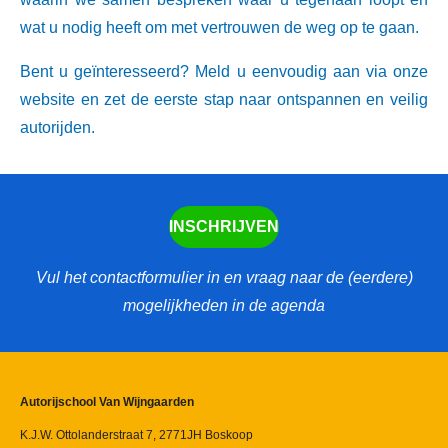
wat u nodig heeft om met vertrouwen de weg op te gaan.
Bent u geïnteresseerd? Meld u eenvoudig aan via onze
website en zet de eerste stap naar ontspannen en veilig
autorijden.
INSCHRIJVEN
Vul het contactformulier in en vraag naar de (eerdere)
mogelijkheden in de agenda
Autorijschool Van Wijngaarden
K.J.W. Ottolanderstraat 7,
2771JH Boskoop