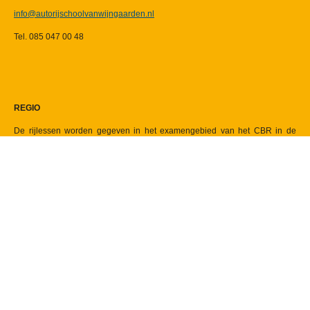
info@autorijschoolvanwijngaarden.nl
Tel. 085 047 00 48
REGIO
De rijlessen worden gegeven in het examengebied van het CBR in de
regio Gouda. Wil je in de regio Gouda je examen doen en woon in;
Boskoop, Gouda, Waddinxveen of in deze directe omgeving, dan ben je
van harte welkom om de rijopleiding bij Autorijschool Van Wijngaarden te
komen volgen.
Zakelijke gegevens
AutorijschoolVanWijngaarden
KvK-nr: 67770827